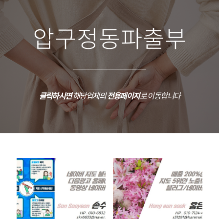
압구정동파출부
클릭하시면
해당업체의
전용페이지
로 이동합니다