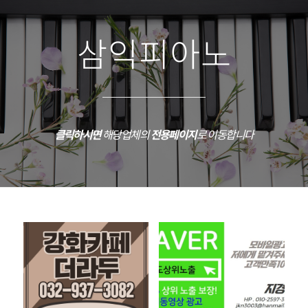
삼익피아노
클릭하시면
해당업체의
전용페이지
로 이동합니다